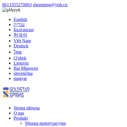
8613355270003
shenmeng@jxth.cn
Język
English
עברית
Български
한국어
Việt Nam
Deutsch
ไทย
O'zbek
Lietuvių
Bai Miaowen
slovenčina
magyar
Strona główna
O nas
Produkt
Wiosna motoryzacyjna